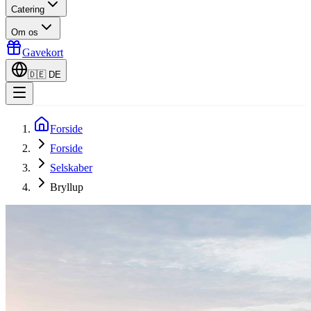
Catering
Om os
Gavekort
🇩🇪
DE
Forside
Forside
Selskaber
Bryllup