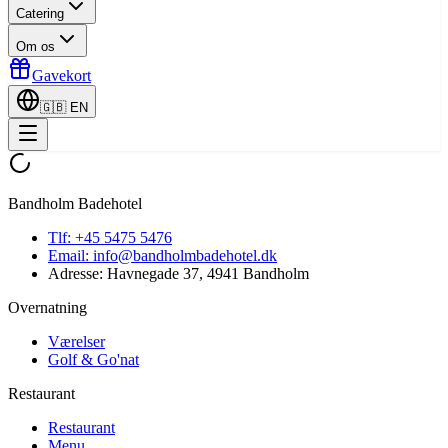
Catering
Om os
Gavekort
🇬🇧
EN
Bandholm Badehotel
Tlf:
+45 5475 5476
Email:
info@bandholmbadehotel.dk
Adresse:
Havnegade 37, 4941 Bandholm
Overnatning
Værelser
Golf & Go'nat
Restaurant
Restaurant
Menu