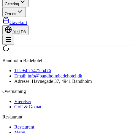
Catering
Om os
Gavekort
🇩🇰
DA
Bandholm Badehotel
Tlf:
+45 5475 5476
Email:
info@bandholmbadehotel.dk
Adresse:
Havnegade 37, 4941 Bandholm
Overnatning
Værelser
Golf & Go'nat
Restaurant
Restaurant
Menu