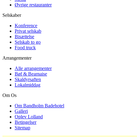
Øvrige restauranter
Selskaber
Konference
Privat selskab
Bisættelse
Selskab to go
Food truck
Arrangementer
Alle arrangementer
Bøf & Bearnaise
Skaldyrsaften
Lokalmiddag
Om Os
Om Bandholm Badehotel
Galleri
Oplev Lolland
Betingelser
Sitemap