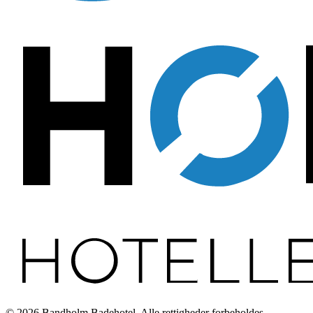
©
2026
Bandholm Badehotel
. Alle rettigheder forbeholdes.