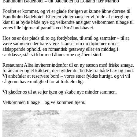
Bandholm Badehotel – dit badehotel på Lolland nær Maribo
Foråret er kommet, og vi er glade for igen at kunne åbne dørene til
Bandholm Badehotel. Efter en vinterpause er vi fulde af energi og
klar til at byde både nye og velkendte ansigter velkommen tilbage til
vores lille hjørne af paradis ved Smålandshavet.
Hos os er der plads til ro og fordybelse, til smil og samtaler – til at
være sammen eller bare være. Uanset om du drømmer om et
afslappende ophold, en romantisk getaway eller en middag i
særklasse, står vi klar med åbne arme og åbent sind.
Restaurant Alba inviterer indenfor til en ny sæson med friske smage,
forårstoner og et køkken, der hylder det bedste fra både hav og land.
Vi anbefaler at reservere bord – vores stuer fyldes hurtigt, og vi vil
så gerne have mulighed for at forkæle dig.
Vi glæder os til at se jer igen og skabe nye minder sammen.
Velkommen tilbage – og velkommen hjem.