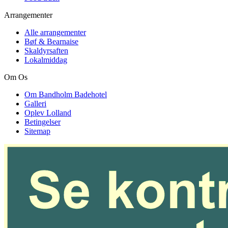
Arrangementer
Alle arrangementer
Bøf & Bearnaise
Skaldyrsaften
Lokalmiddag
Om Os
Om Bandholm Badehotel
Galleri
Oplev Lolland
Betingelser
Sitemap