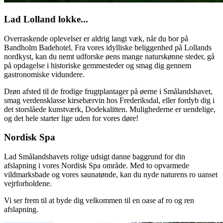
Lad Lolland lokke...
Overraskende oplevelser er aldrig langt væk, når du bor på
Bandholm Badehotel. Fra vores idylliske beliggenhed på Lollands
nordkyst, kan du nemt udforske øens mange naturskønne steder, gå
på opdagelse i historiske gemmesteder og smag dig gennem
gastronomiske vidundere.
Drøn afsted til de frodige frugtplantager på øerne i Smålandshavet,
smag verdensklasse kirsebærvin hos Frederiksdal, eller fordyb dig i
det storslåede kunstværk, Dodekalitten. Mulighederne er uendelige,
og det hele starter lige uden for vores døre!
Nordisk Spa
Lad Smålandshavets rolige udsigt danne baggrund for din
afslapning i vores Nordisk Spa område. Med to opvarmede
vildmarksbade og vores saunatønde, kan du nyde naturens ro uanset
vejrforholdene.
Vi ser frem til at byde dig velkommen til en oase af ro og ren
afslapning.