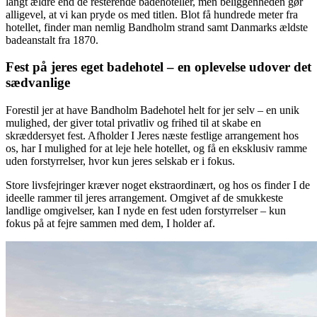
langt ældre end de resterende badehoteller, men beliggenheden gør
alligevel, at vi kan pryde os med titlen. Blot få hundrede meter fra
hotellet, finder man nemlig Bandholm strand samt Danmarks ældste
badeanstalt fra 1870.
Fest på jeres eget badehotel – en oplevelse udover det
sædvanlige
Forestil jer at have Bandholm Badehotel helt for jer selv – en unik
mulighed, der giver total privatliv og frihed til at skabe en
skræddersyet fest. Afholder I Jeres næste festlige arrangement hos
os, har I mulighed for at leje hele hotellet, og få en eksklusiv ramme
uden forstyrrelser, hvor kun jeres selskab er i fokus.
Store livsfejringer kræver noget ekstraordinært, og hos os finder I de
ideelle rammer til jeres arrangement. Omgivet af de smukkeste
landlige omgivelser, kan I nyde en fest uden forstyrrelser – kun
fokus på at fejre sammen med dem, I holder af.