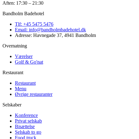
Aften: 17:30 – 21:30
Bandholm Badehotel
Tlf:
+45 5475 5476
Email:
info@bandholmbadehotel.dk
Adresse:
Havnegade 37, 4941 Bandholm
Overnatning
Værelser
Golf & Go'nat
Restaurant
Restaurant
Menu
Øvrige restauranter
Selskaber
Konference
Privat selskab
Bisættelse
Selskab to go
Food truck